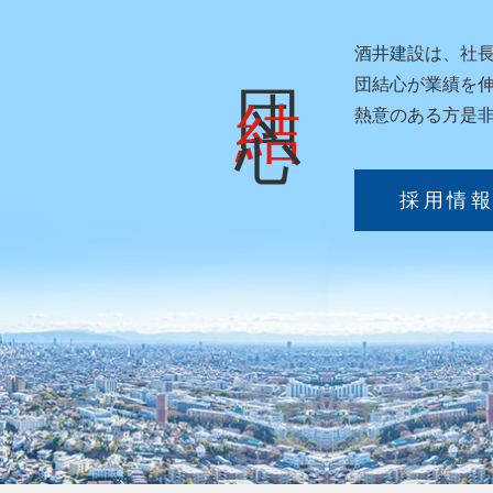
団
酒井建設は、
社
結
心
団結心が業績を
熱意のある方是
採用情